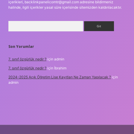
içerikleri,
backlinkpanelicomtr@gmail.com
adresine bildirmeniz
halinde, ilgili içerikler yasal süre içerisinde sitemizden kaldırılacaktır.
Arama
Son Yorumlar
7. sınıf özgürlük nedir ?
için
admin
7. sınıf özgürlük nedir ?
için
İbrahim
2024-2025 Açık Öğretim Lise Kayıtları Ne Zaman Yapılacak ?
için
admin
bet