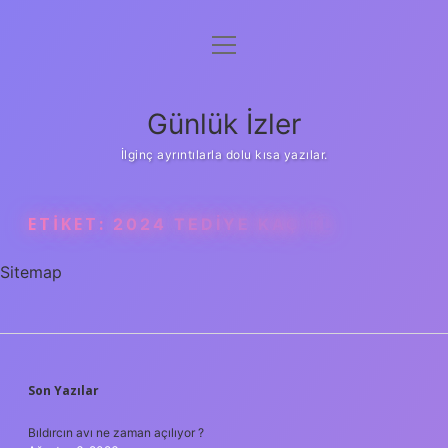
menüyü
Anasayfa
aç
Gizlilik Politikası
Günlük İzler
Yasal Uyarı
İlginç ayrıntılarla dolu kısa yazılar.
Hakkımızda
ETIKET:
2024 TEDIYE KAÇ TL
Sitemap
SIDEBAR
Son Yazılar
Bıldırcın avı ne zaman açılıyor ?