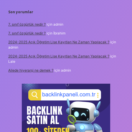
Son yorumlar
7. sınıf özgürlük nedir ?
için
admin
7. sınıf özgürlük nedir ?
için
İbrahim
2024-2025 Açık Öğretim Lise Kayıtları Ne Zaman Yapılacak ?
için
admin
2024-2025 Açık Öğretim Lise Kayıtları Ne Zaman Yapılacak ?
için
Lale
Ailede hiyerarşi ne demek ?
için
admin