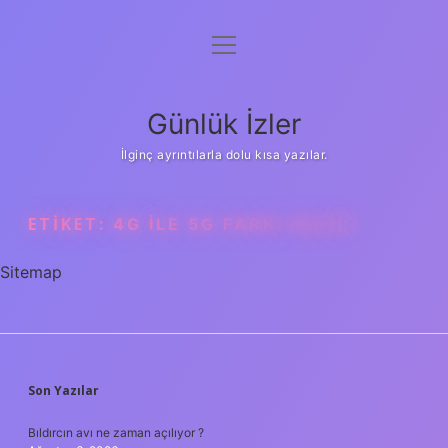
menüyü
Anasayfa
aç
Gizlilik Politikası
Günlük İzler
Yasal Uyarı
İlginç ayrıntılarla dolu kısa yazılar.
Hakkımızda
ETIKET:
4G ILE 5G FARKI NEDIR
Sitemap
SIDEBAR
Son Yazılar
Bıldırcın avı ne zaman açılıyor ?