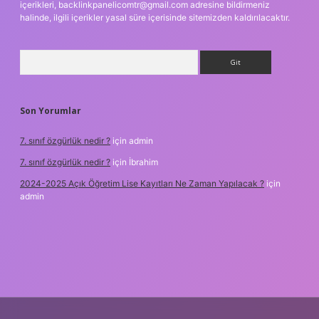
içerikleri,
backlinkpanelicomtr@gmail.com
adresine bildirmeniz
halinde, ilgili içerikler yasal süre içerisinde sitemizden kaldırılacaktır.
Arama
Son Yorumlar
7. sınıf özgürlük nedir ?
için
admin
7. sınıf özgürlük nedir ?
için
İbrahim
2024-2025 Açık Öğretim Lise Kayıtları Ne Zaman Yapılacak ?
için
admin
bet