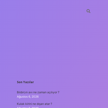
SIDEBAR
Son Yazılar
tulipbet
Bıldırcın avı ne zaman açılıyor ?
Ağustos 6, 2026
Kulak kirini ne dışarı atar ?