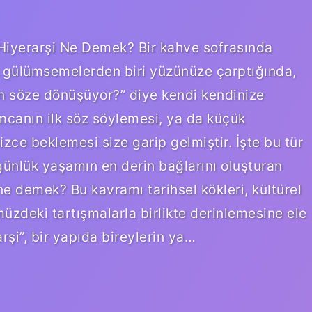
 Hiyerarşi Ne Demek? Bir kahve sofrasında
if gülümsemelerden biri yüzünüze çarptığında,
 söze dönüşüyor?” diye kendi kendinize
mcanın ilk söz söylemesi, ya da küçük
zce beklemesi size garip gelmiştir. İşte bu tür
günlük yaşamın en derin bağlarını oluşturan
 ne demek? Bu kavramı tarihsel kökleri, kültürel
ümüzdeki tartışmalarla birlikte derinlemesine ele
rşi”, bir yapıda bireylerin ya…