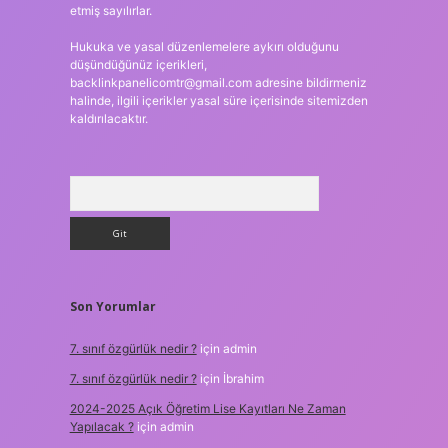
etmiş sayılırlar.
Hukuka ve yasal düzenlemelere aykırı olduğunu
düşündüğünüz içerikleri,
backlinkpanelicomtr@gmail.com
adresine bildirmeniz
halinde, ilgili içerikler yasal süre içerisinde sitemizden
kaldırılacaktır.
Arama
Son Yorumlar
7. sınıf özgürlük nedir ?
için
admin
7. sınıf özgürlük nedir ?
için
İbrahim
2024-2025 Açık Öğretim Lise Kayıtları Ne Zaman
Yapılacak ?
için
admin