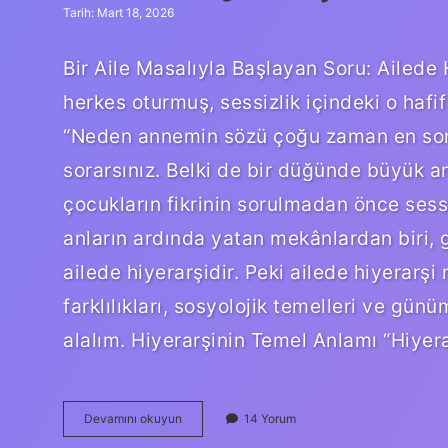
Tarih: Mart 18, 2026
Bir Aile Masalıyla Başlayan Soru: Ailede
herkes oturmuş, sessizlik içindeki o haf
“Neden annemin sözü çoğu zaman en son
sorarsınız. Belki de bir düğünde büyük a
çocukların fikrinin sorulmadan önce sessi
anların ardında yatan mekânlardan biri, 
ailede hiyerarşidir. Peki ailede hiyerarşi
farklılıkları, sosyolojik temelleri ve gün
alalım. Hiyerarşinin Temel Anlamı “Hiyera
Ailede
Devamını okuyun
14 Yorum
hiyerarşi