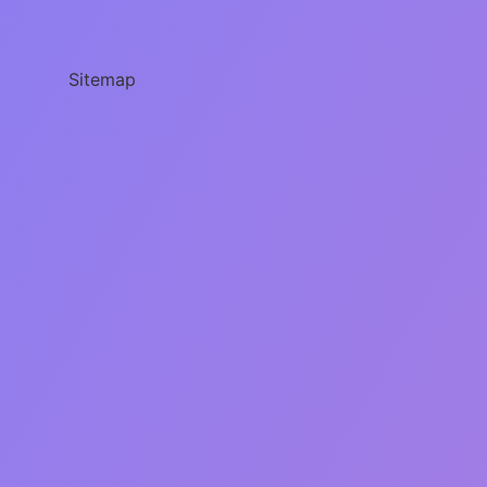
ne
demek
?
Sitemap