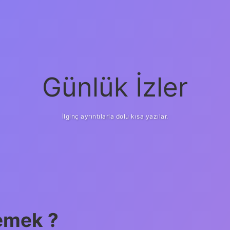
Günlük İzler
İlginç ayrıntılarla dolu kısa yazılar.
demek ?