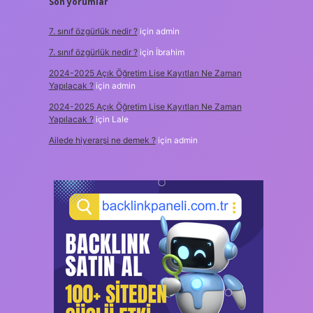
Son yorumlar
7. sınıf özgürlük nedir ?
için
admin
7. sınıf özgürlük nedir ?
için
İbrahim
2024-2025 Açık Öğretim Lise Kayıtları Ne Zaman
Yapılacak ?
için
admin
2024-2025 Açık Öğretim Lise Kayıtları Ne Zaman
Yapılacak ?
için
Lale
Ailede hiyerarşi ne demek ?
için
admin