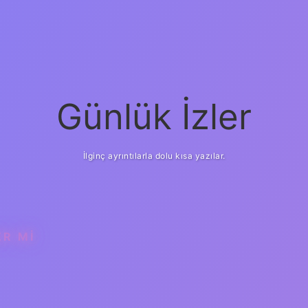
Günlük İzler
İlginç ayrıntılarla dolu kısa yazılar.
ER MI