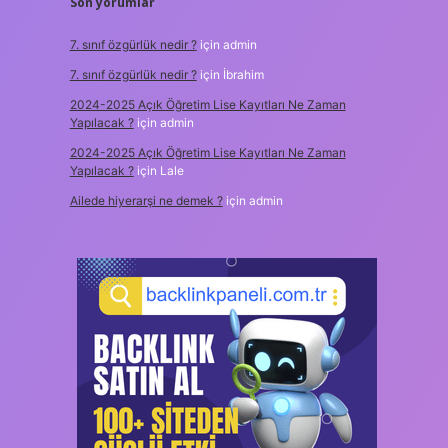
Son yorumlar
7. sınıf özgürlük nedir ?
için
admin
7. sınıf özgürlük nedir ?
için
İbrahim
2024-2025 Açık Öğretim Lise Kayıtları Ne Zaman
Yapılacak ?
için
admin
2024-2025 Açık Öğretim Lise Kayıtları Ne Zaman
Yapılacak ?
için
Lale
Ailede hiyerarşi ne demek ?
için
admin