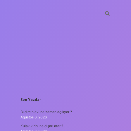
SIDEBAR
Son Yazılar
tulipbet
Bıldırcın avı ne zaman açılıyor ?
Ağustos 6, 2026
Kulak kirini ne dışarı atar ?