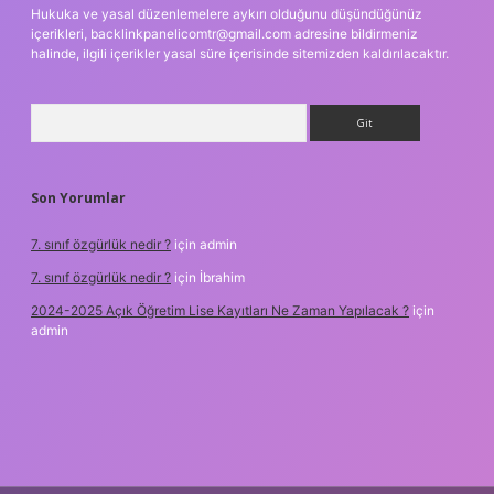
Hukuka ve yasal düzenlemelere aykırı olduğunu düşündüğünüz
içerikleri,
backlinkpanelicomtr@gmail.com
adresine bildirmeniz
halinde, ilgili içerikler yasal süre içerisinde sitemizden kaldırılacaktır.
Arama
Son Yorumlar
7. sınıf özgürlük nedir ?
için
admin
7. sınıf özgürlük nedir ?
için
İbrahim
2024-2025 Açık Öğretim Lise Kayıtları Ne Zaman Yapılacak ?
için
admin