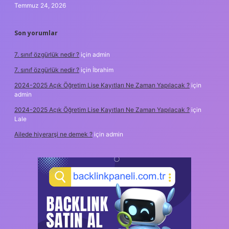
Temmuz 24, 2026
Son yorumlar
7. sınıf özgürlük nedir ?
için
admin
7. sınıf özgürlük nedir ?
için
İbrahim
2024-2025 Açık Öğretim Lise Kayıtları Ne Zaman Yapılacak ?
için
admin
2024-2025 Açık Öğretim Lise Kayıtları Ne Zaman Yapılacak ?
için
Lale
Ailede hiyerarşi ne demek ?
için
admin