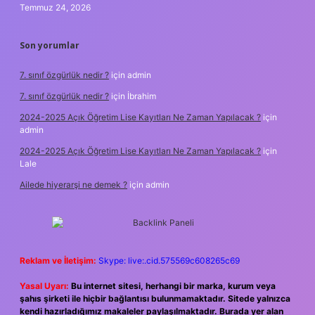
Temmuz 24, 2026
Son yorumlar
7. sınıf özgürlük nedir ?
için
admin
7. sınıf özgürlük nedir ?
için
İbrahim
2024-2025 Açık Öğretim Lise Kayıtları Ne Zaman Yapılacak ?
için
admin
2024-2025 Açık Öğretim Lise Kayıtları Ne Zaman Yapılacak ?
için
Lale
Ailede hiyerarşi ne demek ?
için
admin
Reklam ve İletişim:
Skype: live:.cid.575569c608265c69
Yasal Uyarı:
Bu internet sitesi, herhangi bir marka, kurum veya
şahıs şirketi ile hiçbir bağlantısı bulunmamaktadır. Sitede yalnızca
kendi hazırladığımız makaleler paylaşılmaktadır. Burada yer alan