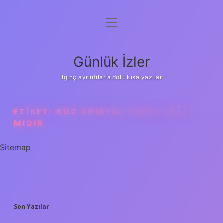
menüyü
Anasayfa
aç
Gizlilik Politikası
Günlük İzler
Yasal Uyarı
İlginç ayrıntılarla dolu kısa yazılar.
Hakkımızda
ETIKET:
BUZ KRISTAL YAPILI KATI
MIDIR
Sitemap
SIDEBAR
Son Yazılar