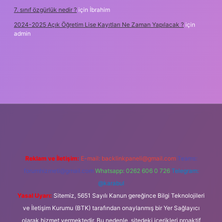
7. sınıf özgürlük nedir ?
için
İbrahim
2024-2025 Açık Öğretim Lise Kayıtları Ne Zaman Yapılacak ?
için
admin
et
Reklam ve İletişim:
E-mail:
backlinkpaneli@gmail.com
Teams:
forumhizmeti@gmail.com
Whatsapp: 0262 606 0 726
Telegram:
@karabul
Yasal Uyarı:
Sitemiz, 5651 Sayılı Kanun gereğince Bilgi Teknolojileri
ve İletişim Kurumu (BTK) tarafından onaylanmış bir Yer Sağlayıcı
olarak hizmet vermektedir. Bu nedenle, sitedeki içerikleri proaktif