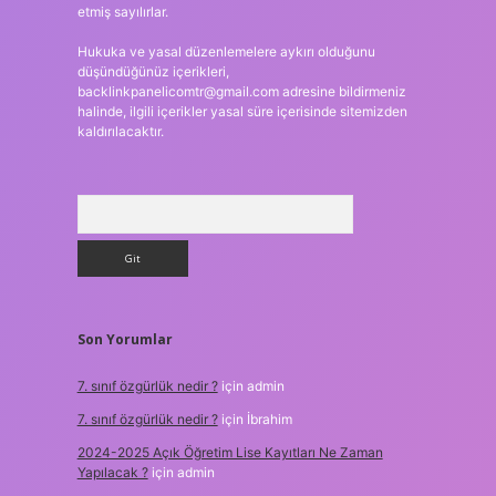
etmiş sayılırlar.
Hukuka ve yasal düzenlemelere aykırı olduğunu
düşündüğünüz içerikleri,
backlinkpanelicomtr@gmail.com
adresine bildirmeniz
halinde, ilgili içerikler yasal süre içerisinde sitemizden
kaldırılacaktır.
Arama
Son Yorumlar
7. sınıf özgürlük nedir ?
için
admin
7. sınıf özgürlük nedir ?
için
İbrahim
2024-2025 Açık Öğretim Lise Kayıtları Ne Zaman
Yapılacak ?
için
admin