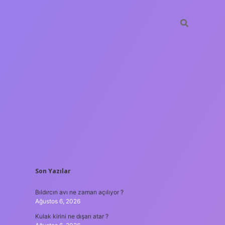
SIDEBAR
Son Yazılar
tulipbet
Bıldırcın avı ne zaman açılıyor ?
Ağustos 6, 2026
Kulak kirini ne dışarı atar ?