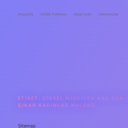
Anasayfa
Gizlilik Politikası
Yasal Uyarı
Hakkımızda
ETIKET:
CINSEL ILIŞKIDEN KAÇ GÜN
ÇIKAR KADINLAR KULÜBÜ
Sitemap