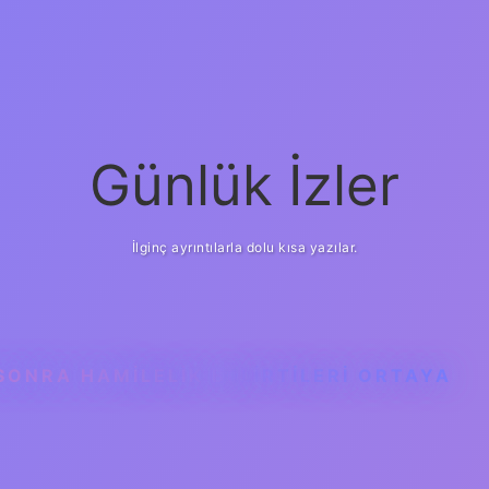
Günlük İzler
İlginç ayrıntılarla dolu kısa yazılar.
 SONRA HAMILELIK BELIRTILERI ORTAYA