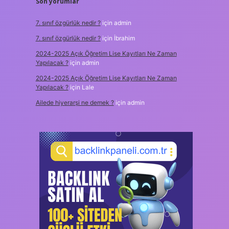
Son yorumlar
7. sınıf özgürlük nedir ?
için
admin
7. sınıf özgürlük nedir ?
için
İbrahim
2024-2025 Açık Öğretim Lise Kayıtları Ne Zaman
Yapılacak ?
için
admin
2024-2025 Açık Öğretim Lise Kayıtları Ne Zaman
Yapılacak ?
için
Lale
Ailede hiyerarşi ne demek ?
için
admin