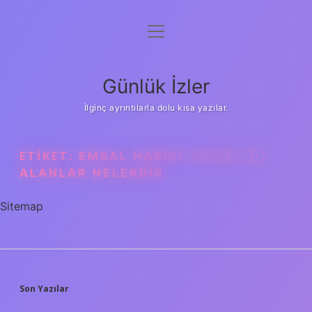
menüyü
Anasayfa
aç
Gizlilik Politikası
Günlük İzler
Yasal Uyarı
İlginç ayrıntılarla dolu kısa yazılar.
Hakkımızda
ETIKET:
EMSAL HARICI YÜZDE 30
ALANLAR NELERDIR
Sitemap
SIDEBAR
Son Yazılar