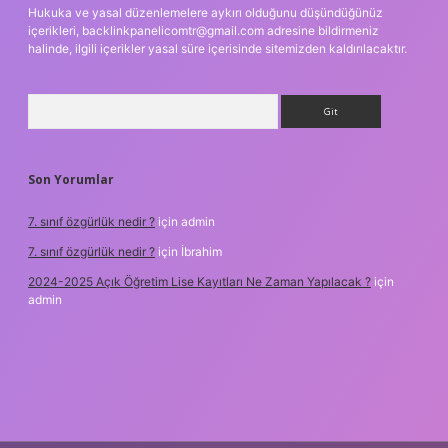
Hukuka ve yasal düzenlemelere aykırı olduğunu düşündüğünüz
içerikleri,
backlinkpanelicomtr@gmail.com
adresine bildirmeniz
halinde, ilgili içerikler yasal süre içerisinde sitemizden kaldırılacaktır.
Arama
Son Yorumlar
7. sınıf özgürlük nedir ?
için
admin
7. sınıf özgürlük nedir ?
için
İbrahim
2024-2025 Açık Öğretim Lise Kayıtları Ne Zaman Yapılacak ?
için
admin