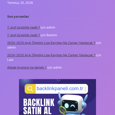
Temmuz 25, 2026
Son yorumlar
7. sınıf özgürlük nedir ?
için
admin
7. sınıf özgürlük nedir ?
için
İbrahim
2024-2025 Açık Öğretim Lise Kayıtları Ne Zaman Yapılacak ?
için
admin
2024-2025 Açık Öğretim Lise Kayıtları Ne Zaman Yapılacak ?
için
Lale
Ailede hiyerarşi ne demek ?
için
admin