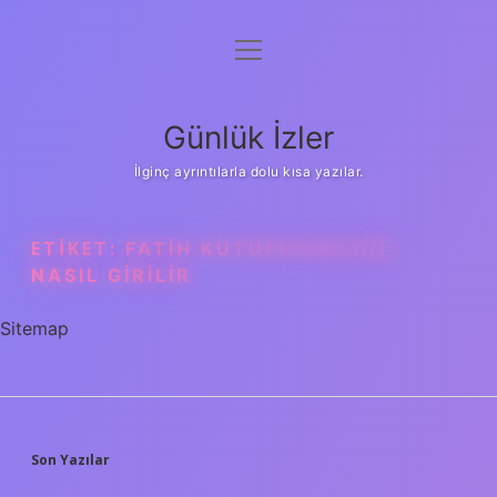
menüyü
Anasayfa
aç
Gizlilik Politikası
Günlük İzler
Yasal Uyarı
İlginç ayrıntılarla dolu kısa yazılar.
Hakkımızda
ETIKET:
FATIH KÜTÜPHANESINE
NASIL GIRILIR
Sitemap
SIDEBAR
Son Yazılar