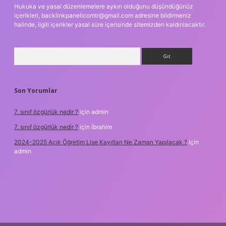
Hukuka ve yasal düzenlemelere aykırı olduğunu düşündüğünüz
içerikleri,
backlinkpanelicomtr@gmail.com
adresine bildirmeniz
halinde, ilgili içerikler yasal süre içerisinde sitemizden kaldırılacaktır.
Arama
Son Yorumlar
7. sınıf özgürlük nedir ?
için
admin
7. sınıf özgürlük nedir ?
için
İbrahim
2024-2025 Açık Öğretim Lise Kayıtları Ne Zaman Yapılacak ?
için
admin