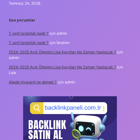
Temmuz 24, 2026
Son yorumlar
7. sınıf özgürlük nedir ?
için
admin
7. sınıf özgürlük nedir ?
için
İbrahim
2024-2025 Açık Öğretim Lise Kayıtları Ne Zaman Yapılacak ?
için
admin
2024-2025 Açık Öğretim Lise Kayıtları Ne Zaman Yapılacak ?
için
Lale
Ailede hiyerarşi ne demek ?
için
admin