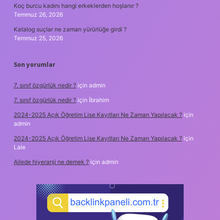
Koç burcu kadını hangi erkeklerden hoşlanır ?
Temmuz 26, 2026
Katalog suçlar ne zaman yürürlüğe girdi ?
Temmuz 25, 2026
Son yorumlar
7. sınıf özgürlük nedir ?
için
admin
7. sınıf özgürlük nedir ?
için
İbrahim
2024-2025 Açık Öğretim Lise Kayıtları Ne Zaman Yapılacak ?
için
admin
2024-2025 Açık Öğretim Lise Kayıtları Ne Zaman Yapılacak ?
için
Lale
Ailede hiyerarşi ne demek ?
için
admin