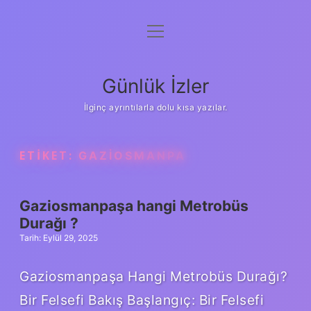
menüyü
Anasayfa
aç
Gizlilik Politikası
Günlük İzler
Yasal Uyarı
İlginç ayrıntılarla dolu kısa yazılar.
Hakkımızda
ETIKET:
GAZIOSMANPA
Gaziosmanpaşa hangi Metrobüs
Durağı ?
Tarih: Eylül 29, 2025
Gaziosmanpaşa Hangi Metrobüs Durağı?
Bir Felsefi Bakış Başlangıç: Bir Felsefi