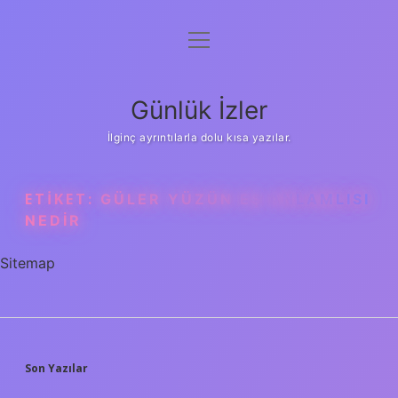
menüyü
Anasayfa
aç
Gizlilik Politikası
Günlük İzler
Yasal Uyarı
İlginç ayrıntılarla dolu kısa yazılar.
Hakkımızda
ETIKET:
GÜLER YÜZÜN EŞ ANLAMLISI
NEDIR
Sitemap
SIDEBAR
Son Yazılar