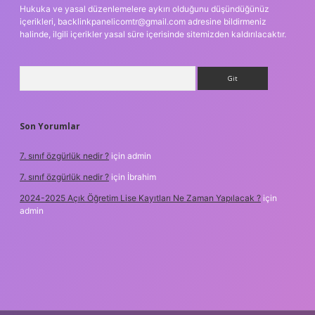
Hukuka ve yasal düzenlemelere aykırı olduğunu düşündüğünüz
içerikleri,
backlinkpanelicomtr@gmail.com
adresine bildirmeniz
halinde, ilgili içerikler yasal süre içerisinde sitemizden kaldırılacaktır.
Arama
Son Yorumlar
7. sınıf özgürlük nedir ?
için
admin
7. sınıf özgürlük nedir ?
için
İbrahim
2024-2025 Açık Öğretim Lise Kayıtları Ne Zaman Yapılacak ?
için
admin