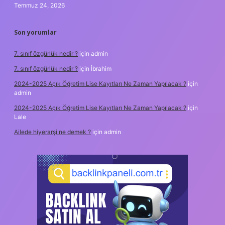
Temmuz 24, 2026
Son yorumlar
7. sınıf özgürlük nedir ?
için
admin
7. sınıf özgürlük nedir ?
için
İbrahim
2024-2025 Açık Öğretim Lise Kayıtları Ne Zaman Yapılacak ?
için
admin
2024-2025 Açık Öğretim Lise Kayıtları Ne Zaman Yapılacak ?
için
Lale
Ailede hiyerarşi ne demek ?
için
admin