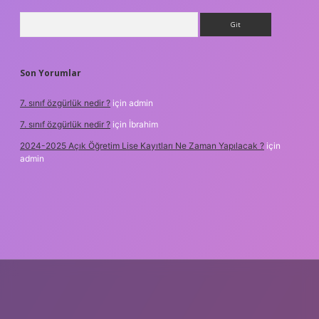
Arama
Son Yorumlar
7. sınıf özgürlük nedir ?
için
admin
7. sınıf özgürlük nedir ?
için
İbrahim
2024-2025 Açık Öğretim Lise Kayıtları Ne Zaman Yapılacak ?
için
admin
t