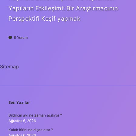
Yapıların Etkileşimi: Bir Araştırmacının
Perspektifi Keşif yapmak
9 Yorum
Sitemap
SIDEBAR
Son Yazılar
Bıldırcın avı ne zaman açılıyor ?
Ağustos 6, 2026
Kulak kirini ne dışarı atar ?
Ağustos 6, 2026