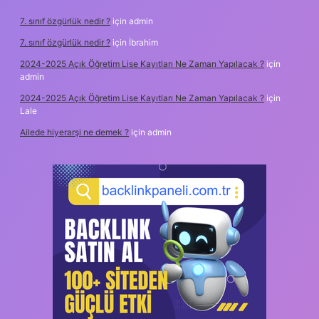
7. sınıf özgürlük nedir ?
için
admin
7. sınıf özgürlük nedir ?
için
İbrahim
2024-2025 Açık Öğretim Lise Kayıtları Ne Zaman Yapılacak ?
için
admin
2024-2025 Açık Öğretim Lise Kayıtları Ne Zaman Yapılacak ?
için
Lale
Ailede hiyerarşi ne demek ?
için
admin