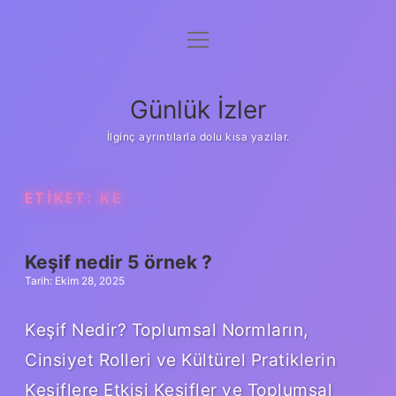
menüyü
Anasayfa
aç
Gizlilik Politikası
Günlük İzler
Yasal Uyarı
İlginç ayrıntılarla dolu kısa yazılar.
Hakkımızda
ETIKET:
KE
Keşif nedir 5 örnek ?
Tarih: Ekim 28, 2025
Keşif Nedir? Toplumsal Normların,
Cinsiyet Rolleri ve Kültürel Pratiklerin
Keşiflere Etkisi Keşifler ve Toplumsal