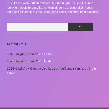
Hukuka ve yasal düzenlemelere aykırı olduğunu düşündüğünüz
içerikleri,
backlinkpanelicomtr@gmail.com
adresine bildirmeniz
halinde, ilgili içerikler yasal süre içerisinde sitemizden kaldırılacaktır.
Arama
Son Yorumlar
7. sınıf özgürlük nedir ?
için
admin
7. sınıf özgürlük nedir ?
için
İbrahim
2024-2025 Açık Öğretim Lise Kayıtları Ne Zaman Yapılacak ?
için
admin