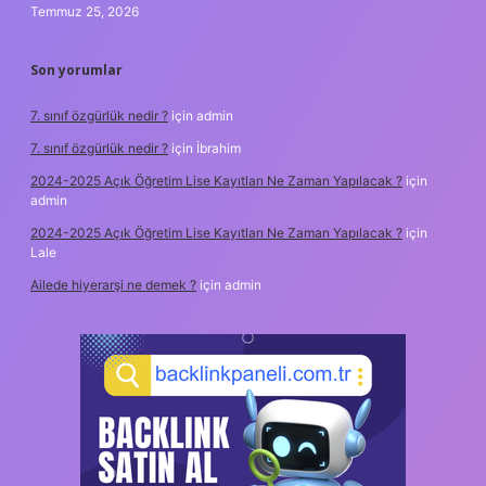
Temmuz 25, 2026
Son yorumlar
7. sınıf özgürlük nedir ?
için
admin
7. sınıf özgürlük nedir ?
için
İbrahim
2024-2025 Açık Öğretim Lise Kayıtları Ne Zaman Yapılacak ?
için
admin
2024-2025 Açık Öğretim Lise Kayıtları Ne Zaman Yapılacak ?
için
Lale
Ailede hiyerarşi ne demek ?
için
admin