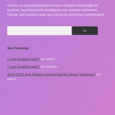
Hukuka ve yasal düzenlemelere aykırı olduğunu düşündüğünüz
içerikleri,
backlinkpanelicomtr@gmail.com
adresine bildirmeniz
halinde, ilgili içerikler yasal süre içerisinde sitemizden kaldırılacaktır.
Arama
Son Yorumlar
7. sınıf özgürlük nedir ?
için
admin
7. sınıf özgürlük nedir ?
için
İbrahim
2024-2025 Açık Öğretim Lise Kayıtları Ne Zaman Yapılacak ?
için
admin