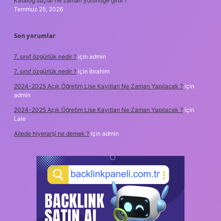
Katalog suçlar ne zaman yürürlüğe girdi ?
Temmuz 25, 2026
Son yorumlar
7. sınıf özgürlük nedir ?
için
admin
7. sınıf özgürlük nedir ?
için
İbrahim
2024-2025 Açık Öğretim Lise Kayıtları Ne Zaman Yapılacak ?
için
admin
2024-2025 Açık Öğretim Lise Kayıtları Ne Zaman Yapılacak ?
için
Lale
Ailede hiyerarşi ne demek ?
için
admin