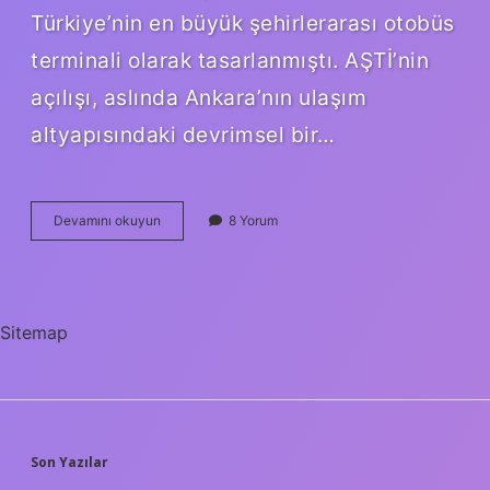
Türkiye’nin en büyük şehirlerarası otobüs
terminali olarak tasarlanmıştı. AŞTİ’nin
açılışı, aslında Ankara’nın ulaşım
altyapısındaki devrimsel bir…
Ankara
Devamını okuyun
8 Yorum
AŞTİ
kaç
yılında
açıldı
?
Sitemap
SIDEBAR
Son Yazılar