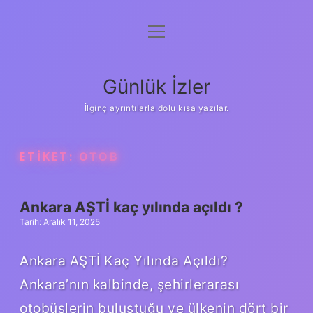
menüyü
Anasayfa
aç
Gizlilik Politikası
Günlük İzler
Yasal Uyarı
İlginç ayrıntılarla dolu kısa yazılar.
Hakkımızda
ETIKET:
OTOB
Ankara AŞTİ kaç yılında açıldı ?
Tarih: Aralık 11, 2025
Ankara AŞTİ Kaç Yılında Açıldı?
Ankara’nın kalbinde, şehirlerarası
otobüslerin buluştuğu ve ülkenin dört bir