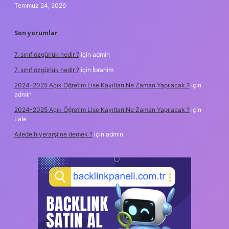
Temmuz 24, 2026
Son yorumlar
7. sınıf özgürlük nedir ?
için
admin
7. sınıf özgürlük nedir ?
için
İbrahim
2024-2025 Açık Öğretim Lise Kayıtları Ne Zaman Yapılacak ?
için
admin
2024-2025 Açık Öğretim Lise Kayıtları Ne Zaman Yapılacak ?
için
Lale
Ailede hiyerarşi ne demek ?
için
admin