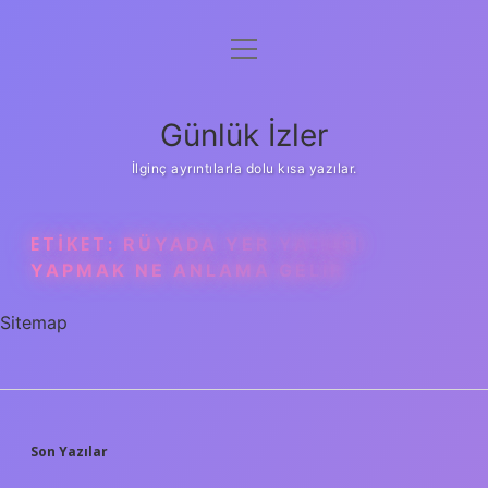
menüyü
Anasayfa
aç
Gizlilik Politikası
Günlük İzler
Yasal Uyarı
İlginç ayrıntılarla dolu kısa yazılar.
Hakkımızda
ETIKET:
RÜYADA YER YATAĞI
YAPMAK NE ANLAMA GELIR
Sitemap
SIDEBAR
Son Yazılar