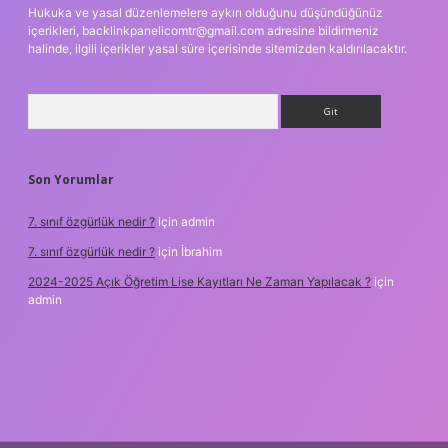
Hukuka ve yasal düzenlemelere aykırı olduğunu düşündüğünüz
içerikleri,
backlinkpanelicomtr@gmail.com
adresine bildirmeniz
halinde, ilgili içerikler yasal süre içerisinde sitemizden kaldırılacaktır.
Arama
Son Yorumlar
7. sınıf özgürlük nedir ?
için
admin
7. sınıf özgürlük nedir ?
için
İbrahim
2024-2025 Açık Öğretim Lise Kayıtları Ne Zaman Yapılacak ?
için
admin