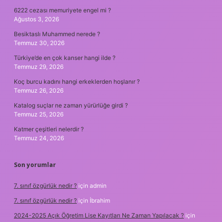
6222 cezası memuriyete engel mi ?
Ağustos 3, 2026
Besiktaslı Muhammed nerede ?
Temmuz 30, 2026
Türkiye’de en çok kanser hangi ilde ?
Temmuz 29, 2026
Koç burcu kadını hangi erkeklerden hoşlanır ?
Temmuz 26, 2026
Katalog suçlar ne zaman yürürlüğe girdi ?
Temmuz 25, 2026
Katmer çeşitleri nelerdir ?
Temmuz 24, 2026
Son yorumlar
7. sınıf özgürlük nedir ?
için
admin
7. sınıf özgürlük nedir ?
için
İbrahim
2024-2025 Açık Öğretim Lise Kayıtları Ne Zaman Yapılacak ?
için