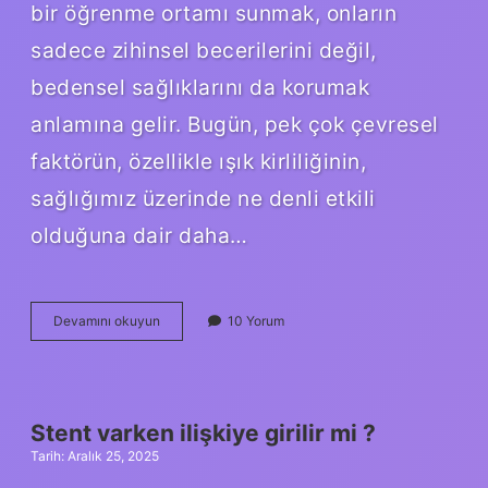
bir öğrenme ortamı sunmak, onların
sadece zihinsel becerilerini değil,
bedensel sağlıklarını da korumak
anlamına gelir. Bugün, pek çok çevresel
faktörün, özellikle ışık kirliliğinin,
sağlığımız üzerinde ne denli etkili
olduğuna dair daha…
Işık
Devamını okuyun
10 Yorum
kirliliğinin
göz
sağlığımıza
etkileri
nelerdir
Stent varken ilişkiye girilir mi ?
?
Tarih: Aralık 25, 2025