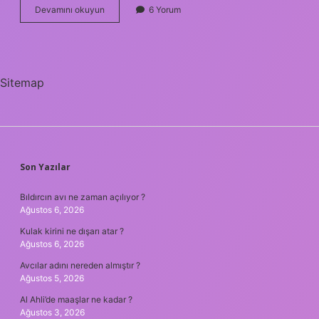
En
Devamını okuyun
6 Yorum
faydalı
bitki
çayı
hangisi
?
Sitemap
SIDEBAR
Son Yazılar
Bıldırcın avı ne zaman açılıyor ?
Ağustos 6, 2026
Kulak kirini ne dışarı atar ?
Ağustos 6, 2026
Avcılar adını nereden almıştır ?
Ağustos 5, 2026
Al Ahli’de maaşlar ne kadar ?
Ağustos 3, 2026