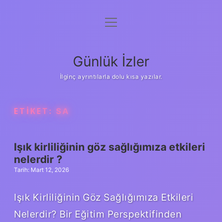
menüyü
Anasayfa
aç
Gizlilik Politikası
Günlük İzler
Yasal Uyarı
İlginç ayrıntılarla dolu kısa yazılar.
Hakkımızda
ETIKET:
SA
Işık kirliliğinin göz sağlığımıza etkileri
nelerdir ?
Tarih: Mart 12, 2026
Işık Kirliliğinin Göz Sağlığımıza Etkileri
Nelerdir? Bir Eğitim Perspektifinden