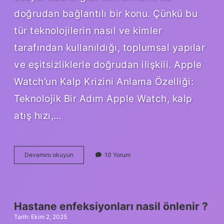
doğrudan bağlantılı bir konu. Çünkü bu
tür teknolojilerin nasıl ve kimler
tarafından kullanıldığı, toplumsal yapılar
ve eşitsizliklerle doğrudan ilişkili. Apple
Watch’un Kalp Krizini Anlama Özelliği:
Teknolojik Bir Adım Apple Watch, kalp
atış hızı,…
Apple
Devamını okuyun
10 Yorum
Watch
kalp
krizini
anlar
mı
Hastane enfeksiyonları nasil önlenir ?
?
Tarih: Ekim 2, 2025