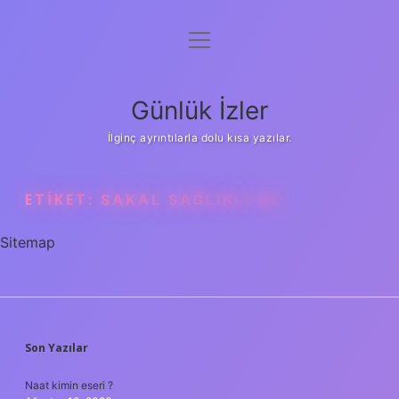
menüyü
Anasayfa
aç
Gizlilik Politikası
Günlük İzler
Yasal Uyarı
İlginç ayrıntılarla dolu kısa yazılar.
Hakkımızda
ETIKET:
SAKAL SAĞLIKLI MI
Sitemap
SIDEBAR
Son Yazılar
Naat kimin eseri ?