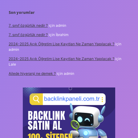
Son yorumlar
7. sınıf özgürlük nedir ?
için
admin
7. sınıf özgürlük nedir ?
için
İbrahim
2024-2025 Açık Öğretim Lise Kayıtları Ne Zaman Yapılacak ?
için
admin
2024-2025 Açık Öğretim Lise Kayıtları Ne Zaman Yapılacak ?
için
Lale
Ailede hiyerarşi ne demek ?
için
admin