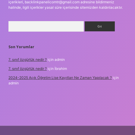
içerikleri,
backlinkpanelicomtr@gmail.com
adresine bildirmeniz
halinde, ilgili içerikler yasal süre içerisinde sitemizden kaldırılacaktır.
Arama
Son Yorumlar
7. sınıf özgürlük nedir ?
için
admin
7. sınıf özgürlük nedir ?
için
İbrahim
2024-2025 Açık Öğretim Lise Kayıtları Ne Zaman Yapılacak ?
için
admin
bet