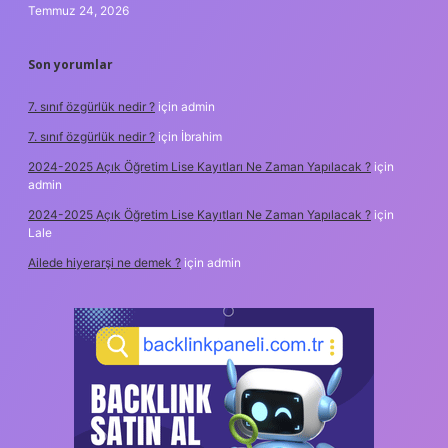
Temmuz 24, 2026
Son yorumlar
7. sınıf özgürlük nedir ?
için
admin
7. sınıf özgürlük nedir ?
için
İbrahim
2024-2025 Açık Öğretim Lise Kayıtları Ne Zaman Yapılacak ?
için
admin
2024-2025 Açık Öğretim Lise Kayıtları Ne Zaman Yapılacak ?
için
Lale
Ailede hiyerarşi ne demek ?
için
admin