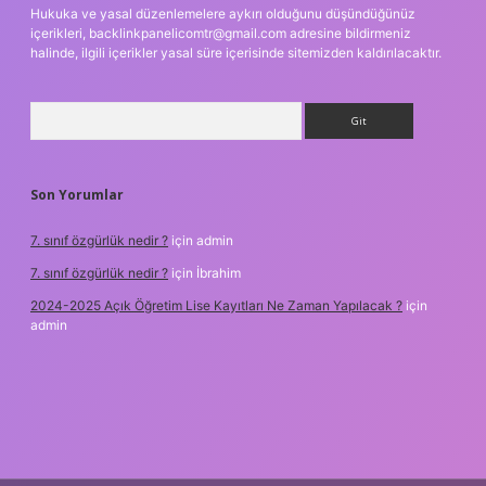
Hukuka ve yasal düzenlemelere aykırı olduğunu düşündüğünüz
içerikleri,
backlinkpanelicomtr@gmail.com
adresine bildirmeniz
halinde, ilgili içerikler yasal süre içerisinde sitemizden kaldırılacaktır.
Arama
Son Yorumlar
7. sınıf özgürlük nedir ?
için
admin
7. sınıf özgürlük nedir ?
için
İbrahim
2024-2025 Açık Öğretim Lise Kayıtları Ne Zaman Yapılacak ?
için
admin