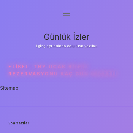
menüyü
Anasayfa
aç
Gizlilik Politikası
Günlük İzler
Yasal Uyarı
İlginç ayrıntılarla dolu kısa yazılar.
Hakkımızda
ETIKET:
THY UÇAK BILETI
REZERVASYONU KAÇ GÜN GEÇERLI
Sitemap
SIDEBAR
Son Yazılar