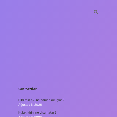
SIDEBAR
Son Yazılar
tulipbet
Bıldırcın avı ne zaman açılıyor ?
Ağustos 6, 2026
Kulak kirini ne dışarı atar ?