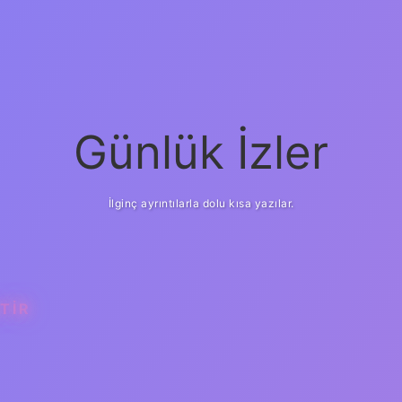
Günlük İzler
İlginç ayrıntılarla dolu kısa yazılar.
TIR