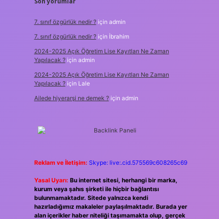
Son yorumlar
7. sınıf özgürlük nedir ?
için
admin
7. sınıf özgürlük nedir ?
için
İbrahim
2024-2025 Açık Öğretim Lise Kayıtları Ne Zaman
Yapılacak ?
için
admin
2024-2025 Açık Öğretim Lise Kayıtları Ne Zaman
Yapılacak ?
için
Lale
Ailede hiyerarşi ne demek ?
için
admin
Reklam ve İletişim:
Skype: live:.cid.575569c608265c69
Yasal Uyarı:
Bu internet sitesi, herhangi bir marka,
kurum veya şahıs şirketi ile hiçbir bağlantısı
bulunmamaktadır. Sitede yalnızca kendi
hazırladığımız makaleler paylaşılmaktadır. Burada yer
alan içerikler haber niteliği taşımamakta olup, gerçek