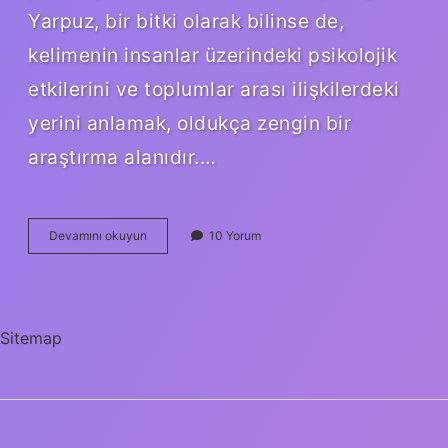
Yarpuz, bir bitki olarak bilinse de,
kelimenin insanlar üzerindeki psikolojik
etkilerini ve toplumlar arası ilişkilerdeki
yerini anlamak, oldukça zengin bir
araştırma alanıdır.…
Yarpuz
Devamını okuyun
10 Yorum
Kürtçe
ne
demek
?
Sitemap