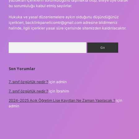
yazdıkları içeriklerin sorumluluğunu taşımakta olup, siteye üye olarak
bu sorumluluğu kabul etmiş sayılırlar.
Hukuka ve yasal düzenlemelere aykırı olduğunu düşündüğünüz
içerikleri,
backlinkpanelicomtr@gmail.com
adresine bildirmeniz
halinde, ilgili içerikler yasal süre içerisinde sitemizden kaldırılacaktır.
Arama
Son Yorumlar
7. sınıf özgürlük nedir ?
için
admin
7. sınıf özgürlük nedir ?
için
İbrahim
2024-2025 Açık Öğretim Lise Kayıtları Ne Zaman Yapılacak ?
için
admin