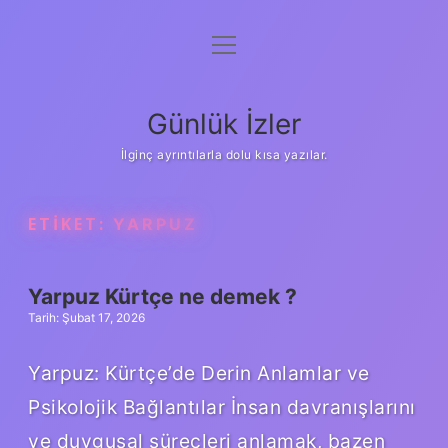
menüyü
Anasayfa
aç
Gizlilik Politikası
Günlük İzler
Yasal Uyarı
İlginç ayrıntılarla dolu kısa yazılar.
Hakkımızda
ETIKET:
YARPUZ
Yarpuz Kürtçe ne demek ?
Tarih: Şubat 17, 2026
Yarpuz: Kürtçe’de Derin Anlamlar ve
Psikolojik Bağlantılar İnsan davranışlarını
ve duygusal süreçleri anlamak, bazen