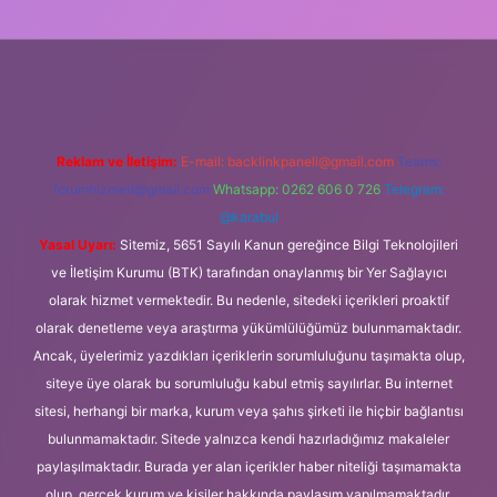
ulipbet
Reklam ve İletişim:
E-mail:
backlinkpaneli@gmail.com
Teams:
forumhizmeti@gmail.com
Whatsapp: 0262 606 0 726
Telegram:
@karabul
Yasal Uyarı:
Sitemiz, 5651 Sayılı Kanun gereğince Bilgi Teknolojileri
ve İletişim Kurumu (BTK) tarafından onaylanmış bir Yer Sağlayıcı
olarak hizmet vermektedir. Bu nedenle, sitedeki içerikleri proaktif
olarak denetleme veya araştırma yükümlülüğümüz bulunmamaktadır.
Ancak, üyelerimiz yazdıkları içeriklerin sorumluluğunu taşımakta olup,
siteye üye olarak bu sorumluluğu kabul etmiş sayılırlar. Bu internet
sitesi, herhangi bir marka, kurum veya şahıs şirketi ile hiçbir bağlantısı
bulunmamaktadır. Sitede yalnızca kendi hazırladığımız makaleler
paylaşılmaktadır. Burada yer alan içerikler haber niteliği taşımamakta
olup, gerçek kurum ve kişiler hakkında paylaşım yapılmamaktadır.