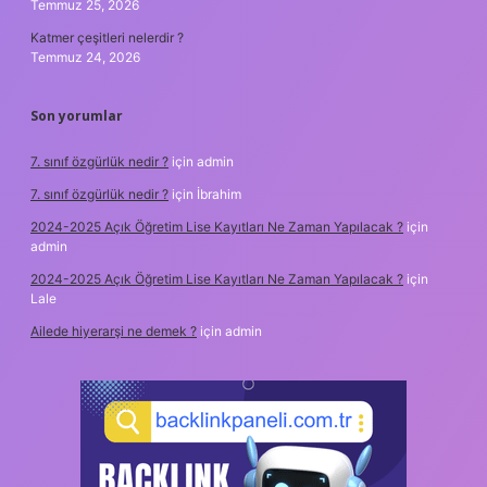
Temmuz 25, 2026
Katmer çeşitleri nelerdir ?
Temmuz 24, 2026
Son yorumlar
7. sınıf özgürlük nedir ?
için
admin
7. sınıf özgürlük nedir ?
için
İbrahim
2024-2025 Açık Öğretim Lise Kayıtları Ne Zaman Yapılacak ?
için
admin
2024-2025 Açık Öğretim Lise Kayıtları Ne Zaman Yapılacak ?
için
Lale
Ailede hiyerarşi ne demek ?
için
admin