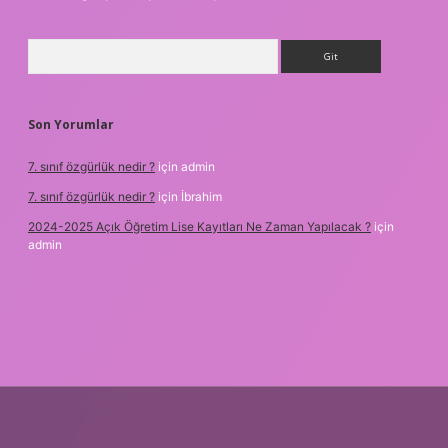
Arama
Son Yorumlar
7. sınıf özgürlük nedir ?
için
admin
7. sınıf özgürlük nedir ?
için
İbrahim
2024-2025 Açık Öğretim Lise Kayıtları Ne Zaman Yapılacak ?
için
admin
lipbet