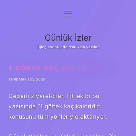
menüyü
Anasayfa
aç
Gizlilik Politikası
Günlük İzler
Yasal Uyarı
İlginç ayrıntılarla dolu kısa yazılar.
Hakkımızda
1 GÖBEK KAÇ KALORIDIR ?
Tarih: Mayıs 22, 2026
Değerli ziyaretçiler, Fili ekibi bu
yazısında “1 göbek kaç kaloridir”
konusunu tüm yönleriyle aktarıyor.