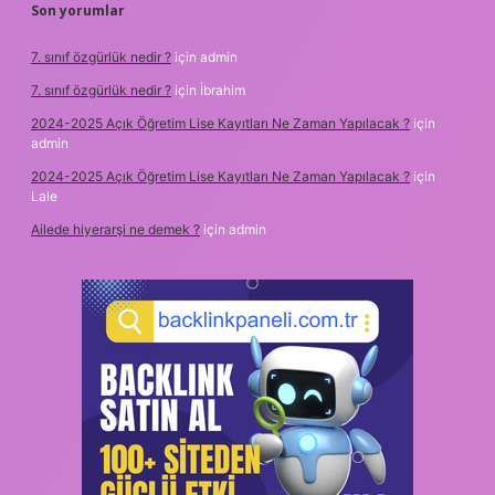
Son yorumlar
7. sınıf özgürlük nedir ?
için
admin
7. sınıf özgürlük nedir ?
için
İbrahim
2024-2025 Açık Öğretim Lise Kayıtları Ne Zaman Yapılacak ?
için
admin
2024-2025 Açık Öğretim Lise Kayıtları Ne Zaman Yapılacak ?
için
Lale
Ailede hiyerarşi ne demek ?
için
admin