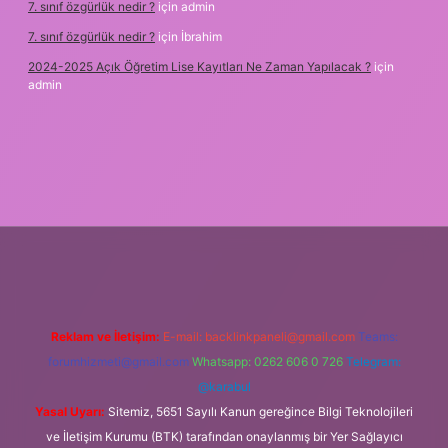
7. sınıf özgürlük nedir ?
için
admin
7. sınıf özgürlük nedir ?
için
İbrahim
2024-2025 Açık Öğretim Lise Kayıtları Ne Zaman Yapılacak ?
için
admin
Reklam ve İletişim:
E-mail:
backlinkpaneli@gmail.com
Teams:
forumhizmeti@gmail.com
Whatsapp: 0262 606 0 726
Telegram:
@karabul
Yasal Uyarı:
Sitemiz, 5651 Sayılı Kanun gereğince Bilgi Teknolojileri
ve İletişim Kurumu (BTK) tarafından onaylanmış bir Yer Sağlayıcı