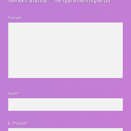
Gerekli alanlar
*
ile işaretlenmişlerdir
Yorum
İsim*
E-Posta*