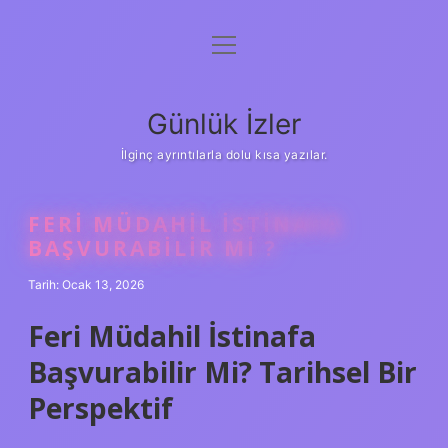
menüyü
Anasayfa
aç
Gizlilik Politikası
Günlük İzler
Yasal Uyarı
İlginç ayrıntılarla dolu kısa yazılar.
Hakkımızda
FERI MÜDAHIL ISTINAFA
BAŞVURABILIR MI ?
Tarih: Ocak 13, 2026
Feri Müdahil İstinafa
Başvurabilir Mi? Tarihsel Bir
Perspektif