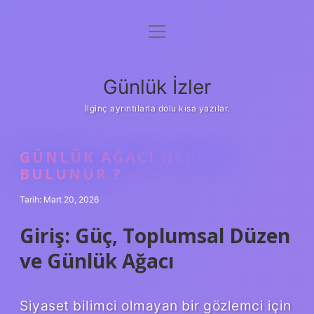
menüyü
Anasayfa
aç
Gizlilik Politikası
Günlük İzler
Yasal Uyarı
İlginç ayrıntılarla dolu kısa yazılar.
Hakkımızda
GÜNLÜK AĞACI NEREDE
BULUNUR ?
Tarih: Mart 20, 2026
Giriş: Güç, Toplumsal Düzen
ve Günlük Ağacı
Siyaset bilimci olmayan bir gözlemci için