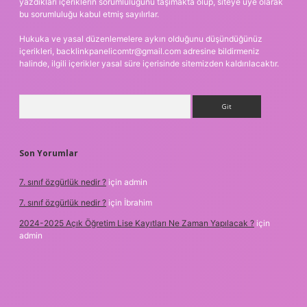
yazdıkları içeriklerin sorumluluğunu taşımakta olup, siteye üye olarak
bu sorumluluğu kabul etmiş sayılırlar.
Hukuka ve yasal düzenlemelere aykırı olduğunu düşündüğünüz
içerikleri,
backlinkpanelicomtr@gmail.com
adresine bildirmeniz
halinde, ilgili içerikler yasal süre içerisinde sitemizden kaldırılacaktır.
Arama
Son Yorumlar
7. sınıf özgürlük nedir ?
için
admin
7. sınıf özgürlük nedir ?
için
İbrahim
2024-2025 Açık Öğretim Lise Kayıtları Ne Zaman Yapılacak ?
için
admin