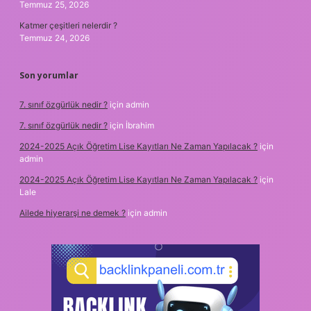
Temmuz 25, 2026
Katmer çeşitleri nelerdir ?
Temmuz 24, 2026
Son yorumlar
7. sınıf özgürlük nedir ?
için
admin
7. sınıf özgürlük nedir ?
için
İbrahim
2024-2025 Açık Öğretim Lise Kayıtları Ne Zaman Yapılacak ?
için
admin
2024-2025 Açık Öğretim Lise Kayıtları Ne Zaman Yapılacak ?
için
Lale
Ailede hiyerarşi ne demek ?
için
admin