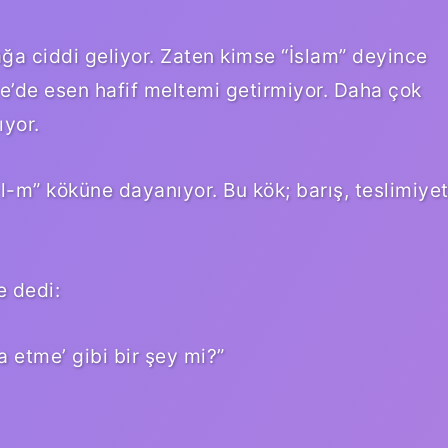
ağa ciddi geliyor. Zaten kimse “İslam” deyince
e’de esen hafif meltemi getirmiyor. Daha çok
ıyor.
-m” köküne dayanıyor. Bu kök; barış, teslimiye
e dedi:
a etme’ gibi bir şey mi?”