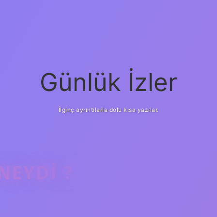
Günlük İzler
İlginç ayrıntılarla dolu kısa yazılar.
NEYDI ?