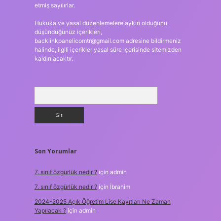
etmiş sayılırlar.
Hukuka ve yasal düzenlemelere aykırı olduğunu
düşündüğünüz içerikleri,
backlinkpanelicomtr@gmail.com
adresine bildirmeniz
halinde, ilgili içerikler yasal süre içerisinde sitemizden
kaldırılacaktır.
Arama
Son Yorumlar
7. sınıf özgürlük nedir ?
için
admin
7. sınıf özgürlük nedir ?
için
İbrahim
2024-2025 Açık Öğretim Lise Kayıtları Ne Zaman
Yapılacak ?
için
admin