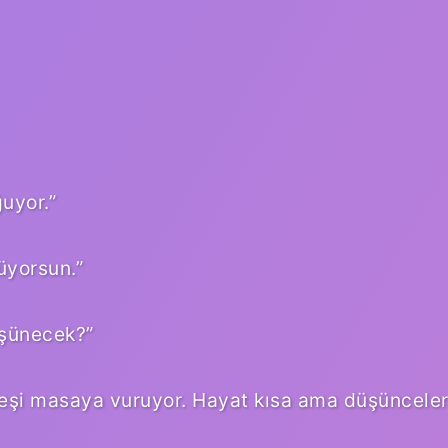
ğuyor.”
üyorsun.”
şünecek?”
eşi masaya vuruyor. Hayat kısa ama düşüncele