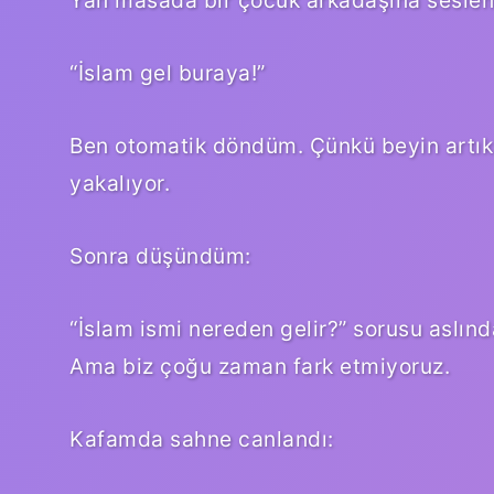
Yan masada bir çocuk arkadaşına seslen
“İslam gel buraya!”
Ben otomatik döndüm. Çünkü beyin artık 
yakalıyor.
Sonra düşündüm:
“İslam ismi nereden gelir?” sorusu aslınd
Ama biz çoğu zaman fark etmiyoruz.
Kafamda sahne canlandı: