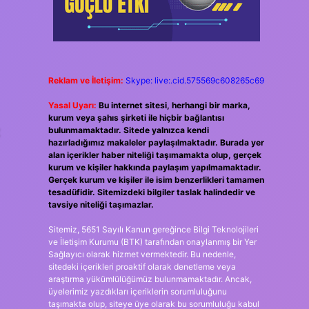
Reklam ve İletişim:
Skype: live:.cid.575569c608265c69
Yasal Uyarı:
Bu internet sitesi, herhangi bir marka,
kurum veya şahıs şirketi ile hiçbir bağlantısı
t
bulunmamaktadır. Sitede yalnızca kendi
hazırladığımız makaleler paylaşılmaktadır. Burada yer
alan içerikler haber niteliği taşımamakta olup, gerçek
kurum ve kişiler hakkında paylaşım yapılmamaktadır.
Gerçek kurum ve kişiler ile isim benzerlikleri tamamen
tesadüfidir. Sitemizdeki bilgiler taslak halindedir ve
tavsiye niteliği taşımazlar.
Sitemiz, 5651 Sayılı Kanun gereğince Bilgi Teknolojileri
ve İletişim Kurumu (BTK) tarafından onaylanmış bir Yer
Sağlayıcı olarak hizmet vermektedir. Bu nedenle,
sitedeki içerikleri proaktif olarak denetleme veya
araştırma yükümlülüğümüz bulunmamaktadır. Ancak,
üyelerimiz yazdıkları içeriklerin sorumluluğunu
taşımakta olup, siteye üye olarak bu sorumluluğu kabul