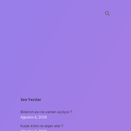
SIDEBAR
Son Yazılar
tulipbet
Bıldırcın avı ne zaman açılıyor ?
Ağustos 6, 2026
Kulak kirini ne dışarı atar ?