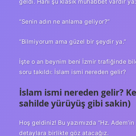
geldi. Hani şu klasik muhabbet vardır ya
“Senin adın ne anlama geliyor?”
“Bilmiyorum ama güzel bir şeydir ya.”
İşte o an beynim beni İzmir trafiğinde bil
soru takıldı: İslam ismi nereden gelir?
İslam ismi nereden gelir? K
sahilde yürüyüş gibi sakin)
Hoş geldiniz! Bu yazımızda “Hz. Adem’in
detaylara birlikte göz atacağız.