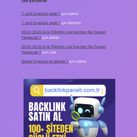
Son yorumlar
7. sınıf özgürlük nedir ?
için
admin
7. sınıf özgürlük nedir ?
için
İbrahim
2024-2025 Açık Öğretim Lise Kayıtları Ne Zaman
Yapılacak ?
için
admin
2024-2025 Açık Öğretim Lise Kayıtları Ne Zaman
Yapılacak ?
için
Lale
Ailede hiyerarşi ne demek ?
için
admin