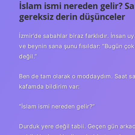
İslam ismi nereden gelir? S
gereksiz derin düşünceler
İzmir’de sabahlar biraz farklıdır. İnsan 
ve beynin sana şunu fısıldar: “Bugün ç
değil.”
Ben de tam olarak o moddaydım. Saat sab
kafamda bildirim var:
“İslam ismi nereden gelir?”
Durduk yere değil tabii. Geçen gün arka