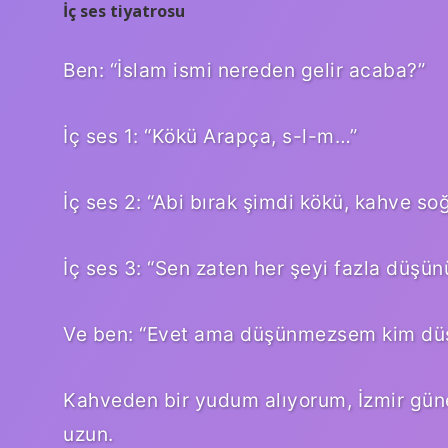
İç ses tiyatrosu
Ben: “İslam ismi nereden gelir acaba?”
İç ses 1: “Kökü Arapça, s-l-m…”
İç ses 2: “Abi bırak şimdi kökü, kahve so
İç ses 3: “Sen zaten her şeyi fazla düşün
Ve ben: “Evet ama düşünmezsem kim dü
Kahveden bir yudum alıyorum, İzmir gün
uzun.