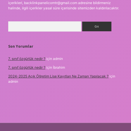
içerikleri,
backlinkpanelicomtr@gmail.com
adresine bildirmeniz
halinde, ilgili içerikler yasal süre içerisinde sitemizden kaldırılacaktır.
Arama
Son Yorumlar
7. sınıf özgürlük nedir ?
için
admin
7. sınıf özgürlük nedir ?
için
İbrahim
2024-2025 Açık Öğretim Lise Kayıtları Ne Zaman Yapılacak ?
için
admin
pbet