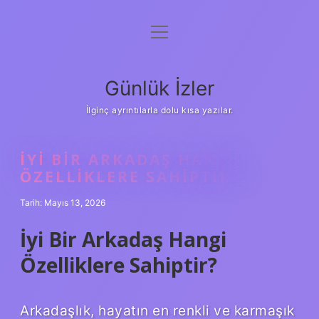
menüyü
Anasayfa
aç
Gizlilik Politikası
Günlük İzler
Yasal Uyarı
İlginç ayrıntılarla dolu kısa yazılar.
Hakkımızda
İYI BIR ARKADAŞ HANGI
ÖZELLIKLERE SAHIPTIR ?
Tarih: Mayıs 13, 2026
İyi Bir Arkadaş Hangi
Özelliklere Sahiptir?
Arkadaşlık, hayatın en renkli ve karmaşık