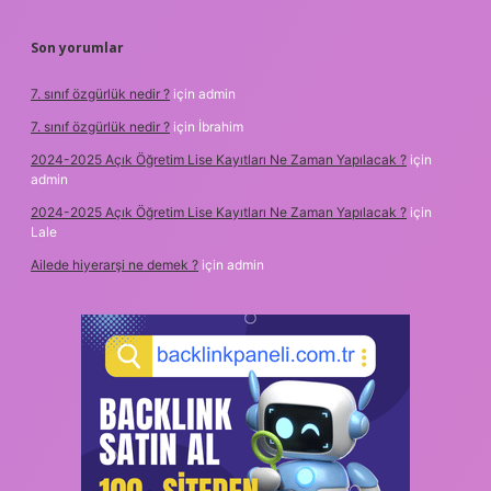
Son yorumlar
7. sınıf özgürlük nedir ?
için
admin
7. sınıf özgürlük nedir ?
için
İbrahim
2024-2025 Açık Öğretim Lise Kayıtları Ne Zaman Yapılacak ?
için
admin
2024-2025 Açık Öğretim Lise Kayıtları Ne Zaman Yapılacak ?
için
Lale
Ailede hiyerarşi ne demek ?
için
admin