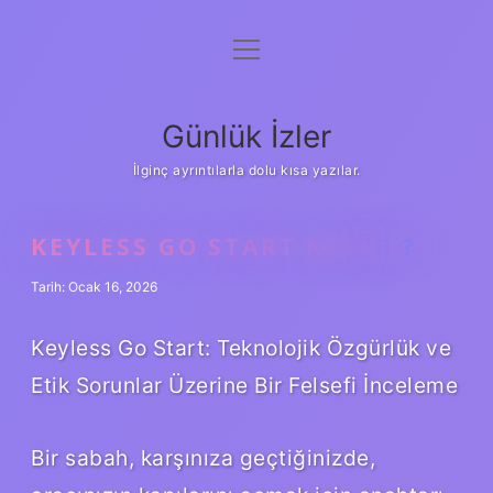
menüyü
Anasayfa
aç
Gizlilik Politikası
Günlük İzler
Yasal Uyarı
İlginç ayrıntılarla dolu kısa yazılar.
Hakkımızda
KEYLESS GO START NEDIR ?
Tarih: Ocak 16, 2026
Keyless Go Start: Teknolojik Özgürlük ve
Etik Sorunlar Üzerine Bir Felsefi İnceleme
Bir sabah, karşınıza geçtiğinizde,