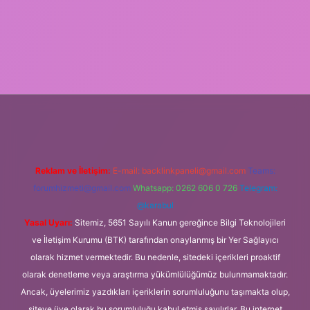
bet
Reklam ve İletişim:
E-mail:
backlinkpaneli@gmail.com
Teams:
forumhizmeti@gmail.com
Whatsapp: 0262 606 0 726
Telegram:
@karabul
Yasal Uyarı:
Sitemiz, 5651 Sayılı Kanun gereğince Bilgi Teknolojileri
ve İletişim Kurumu (BTK) tarafından onaylanmış bir Yer Sağlayıcı
olarak hizmet vermektedir. Bu nedenle, sitedeki içerikleri proaktif
olarak denetleme veya araştırma yükümlülüğümüz bulunmamaktadır.
Ancak, üyelerimiz yazdıkları içeriklerin sorumluluğunu taşımakta olup,
siteye üye olarak bu sorumluluğu kabul etmiş sayılırlar. Bu internet