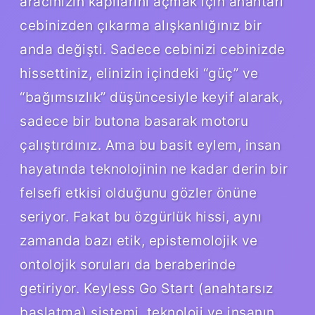
aracınızın kapılarını açmak için anahtarı
cebinizden çıkarma alışkanlığınız bir
anda değişti. Sadece cebinizi cebinizde
hissettiniz, elinizin içindeki “güç” ve
“bağımsızlık” düşüncesiyle keyif alarak,
sadece bir butona basarak motoru
çalıştırdınız. Ama bu basit eylem, insan
hayatında teknolojinin ne kadar derin bir
felsefi etkisi olduğunu gözler önüne
seriyor. Fakat bu özgürlük hissi, aynı
zamanda bazı etik, epistemolojik ve
ontolojik soruları da beraberinde
getiriyor. Keyless Go Start (anahtarsız
başlatma) sistemi, teknoloji ve insanın