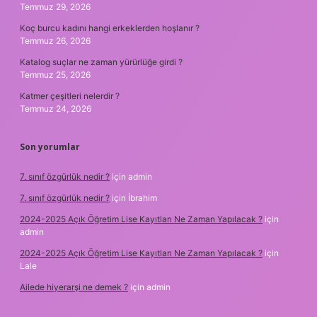
Temmuz 29, 2026
Koç burcu kadını hangi erkeklerden hoşlanır ?
Temmuz 26, 2026
Katalog suçlar ne zaman yürürlüğe girdi ?
Temmuz 25, 2026
Katmer çeşitleri nelerdir ?
Temmuz 24, 2026
Son yorumlar
7. sınıf özgürlük nedir ?
için
admin
7. sınıf özgürlük nedir ?
için
İbrahim
2024-2025 Açık Öğretim Lise Kayıtları Ne Zaman Yapılacak ?
için
admin
2024-2025 Açık Öğretim Lise Kayıtları Ne Zaman Yapılacak ?
için
Lale
Ailede hiyerarşi ne demek ?
için
admin