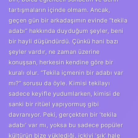
tartışmaların içinde olmam. Ancak,
geçen gün bir arkadaşımın evinde “tekila
adabı” hakkında duyduğum şeyler, beni
bir hayli düşündürdü. Çünkü hani bazı
şeyler vardır, ne zaman üzerine
konuşsan, herkesin kendine göre bir
kuralı olur. “Tekila içmenin bir adabı var
mı?” sorusu da öyle. Kimisi tekilayı
sadece keyifle yudumlarken, kimisi de
sanki bir ritüel yapıyormuş gibi
davranıyor. Peki, gerçekten bir ‘tekila
adabı’ var mı, yoksa bu sadece popüler
kültürün bize yüklediği, içkiyi ‘şık’ hale