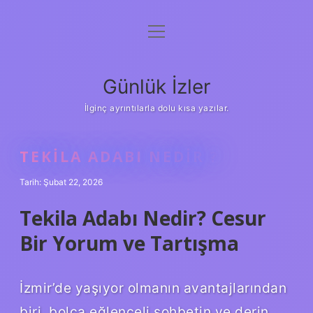
menüyü
Anasayfa
aç
Gizlilik Politikası
Günlük İzler
Yasal Uyarı
İlginç ayrıntılarla dolu kısa yazılar.
Hakkımızda
TEKILA ADABI NEDIR ?
Tarih: Şubat 22, 2026
Tekila Adabı Nedir? Cesur
Bir Yorum ve Tartışma
İzmir’de yaşıyor olmanın avantajlarından
biri, bolca eğlenceli sohbetin ve derin