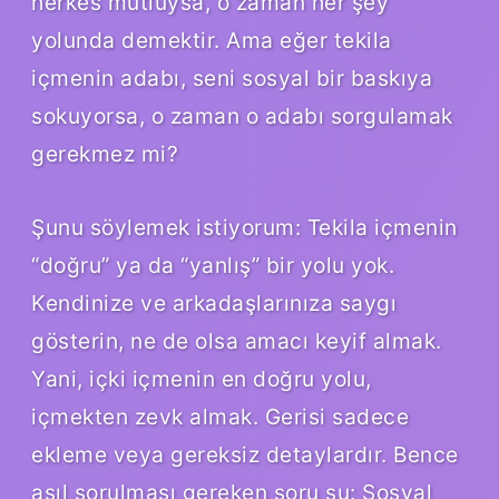
herkes mutluysa, o zaman her şey
yolunda demektir. Ama eğer tekila
içmenin adabı, seni sosyal bir baskıya
sokuyorsa, o zaman o adabı sorgulamak
gerekmez mi?
Şunu söylemek istiyorum: Tekila içmenin
“doğru” ya da “yanlış” bir yolu yok.
Kendinize ve arkadaşlarınıza saygı
gösterin, ne de olsa amacı keyif almak.
Yani, içki içmenin en doğru yolu,
içmekten zevk almak. Gerisi sadece
ekleme veya gereksiz detaylardır. Bence
asıl sorulması gereken soru şu: Sosyal