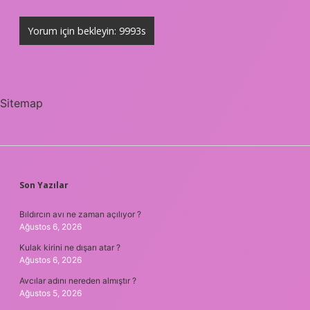
Sitemap
SIDEBAR
Son Yazılar
Bıldırcın avı ne zaman açılıyor ?
Ağustos 6, 2026
Kulak kirini ne dışarı atar ?
Ağustos 6, 2026
Avcılar adını nereden almıştır ?
Ağustos 5, 2026