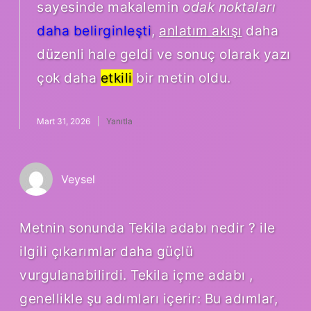
sayesinde makalemin
odak noktaları
daha belirginleşti
,
anlatım akışı
daha
düzenli hale geldi ve sonuç olarak yazı
çok daha
etkili
bir metin oldu.
Mart 31, 2026
Yanıtla
Veysel
Metnin sonunda Tekila adabı nedir ? ile
ilgili çıkarımlar daha güçlü
vurgulanabilirdi. Tekila içme adabı ,
genellikle şu adımları içerir: Bu adımlar,